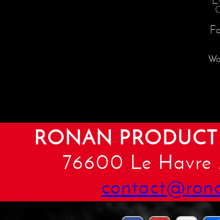
E
C
F
Wo
RONAN PRODUCT
76600 Le Havre .
contact@ron